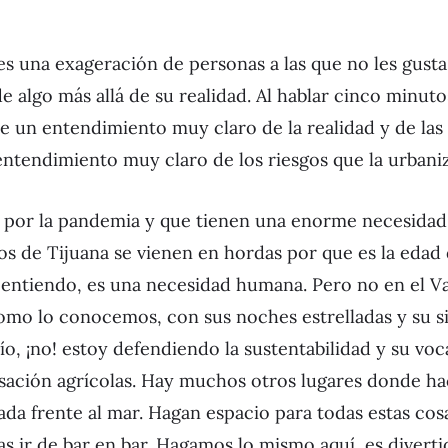
es una exageración de personas a las que no les gusta
 algo más allá de su realidad. Al hablar cinco minuto
e un entendimiento muy claro de la realidad y de las
entendimiento muy claro de los riesgos que la urbaniz
 por la pandemia y que tienen una enorme necesidad d
icos de Tijuana se vienen en hordas por que es la eda
o entiendo, es una necesidad humana. Pero no en el Va
mo lo conocemos, con sus noches estrelladas y su sil
o, ¡no! estoy defendiendo la sustentabilidad y su voc
ación agrícolas. Hay muchos otros lugares donde ha
iada frente al mar. Hagan espacio para todas estas co
 ir de bar en bar. Hagamos lo mismo aquí, es diverti