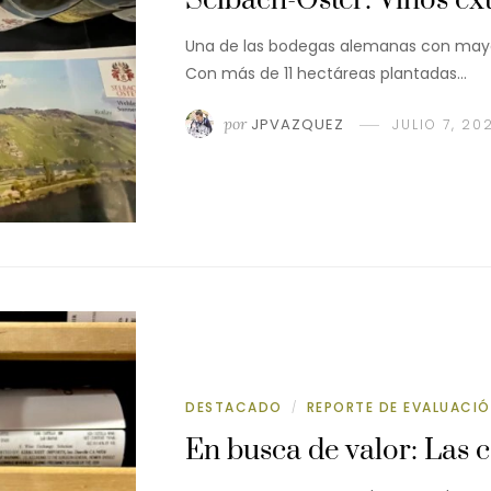
Selbach-Oster: Vinos ex
Una de las bodegas alemanas con mayo
Con más de 11 hectáreas plantadas…
por
JPVAZQUEZ
JULIO 7, 20
DESTACADO
REPORTE DE EVALUACI
/
En busca de valor: Las 