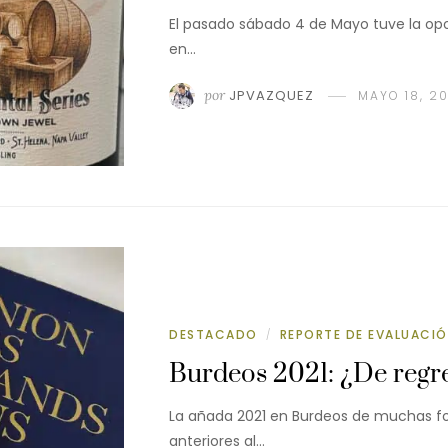
El pasado sábado 4 de Mayo tuve la opo
en…
por
JPVAZQUEZ
MAYO 18, 2
DESTACADO
REPORTE DE EVALUACI
/
Burdeos 2021: ¿De regre
La añada 2021 en Burdeos de muchas for
anteriores al…