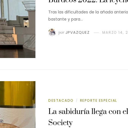
Burdeos 2022: La leyen
Tras las dificultades de la añada anterio
bastante y para…
por
JPVAZQUEZ
MARZO 14, 
DESTACADO
REPORTE ESPECIAL
/
La sabiduría llega con e
Society