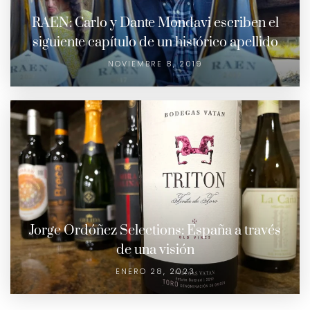
RAEN: Carlo y Dante Mondavi escriben el
siguiente capítulo de un histórico apellido
NOVIEMBRE 8, 2019
Jorge Ordóñez Selections: España a través
de una visión
ENERO 28, 2023