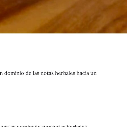
un dominio de las notas herbales hacia un
boca es dominado por notas herbales,