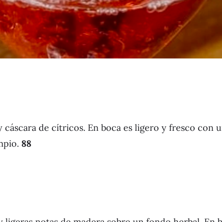
 cáscara de cítricos. En boca es ligero y fresco con 
impio.
88
y ligeras notas de madera sobre un fondo herbal. En 