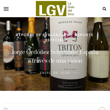
REPORTE DE EVALUACIÓN
REPORTE
/
ESPECIAL
Jorge Ordóñez Selections: España
a través de una visión
ENERO 28, 2023
Por