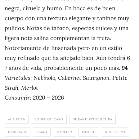
negra, ciruela y humo. En boca es de buen
cuerpo con una textura elegante y taninos muy
pulidos. Notas de tabaco, especias dulces y una
ligera nota salina complementan la fruta.
Notoriamente de Ensenada pero en un estilo
muy refinado que ha añejado bien. Aún tendrá 6-
7 años de vida, probablemente un poco más.
94
Varietales: Nebbiolo, Cabernet Sauvignon, Petite
Sirah, Merlot
Consumir: 2020 – 202
6
ALA ROTA
BODEGAS ICARO
DURAND VITICULTURA
ENSENADA
ICARO
MARELLA
MEXICO
SINERGI VT