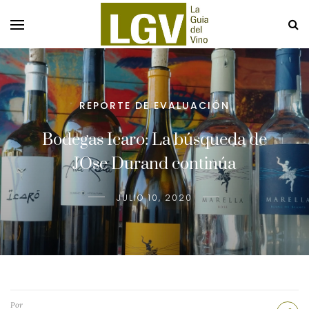
REPORTE DE EVALUACIÓN
Bodegas Icaro: La búsqueda de
JOse Durand continúa
JULIO 10, 2020
Por